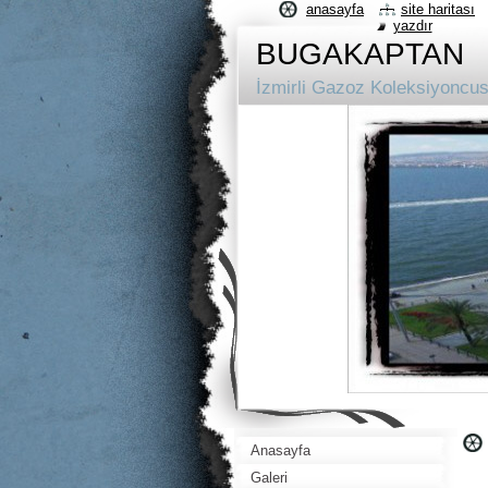
anasayfa
site haritası
yazdır
BUGAKAPTAN
İzmirli Gazoz Koleksiyoncu
Anasayfa
.
Galeri