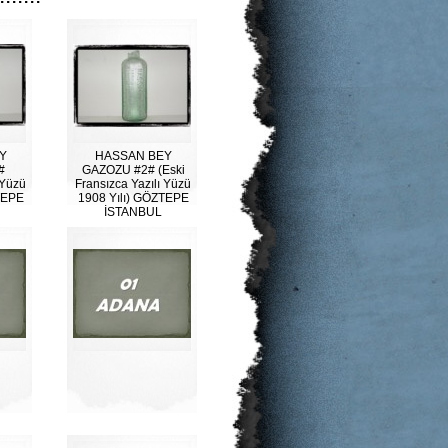
Y
HASSAN BEY
#
GAZOZU #2# (Eski
 Yüzü
Fransızca Yazılı Yüzü
TEPE
1908 Yılı) GÖZTEPE
İSTANBUL