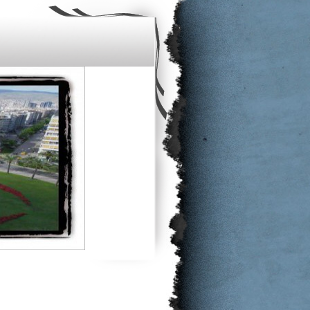
.....