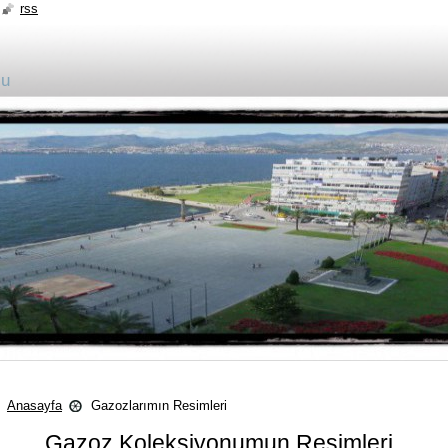
rss
su
Anasayfa
Gazozlarımın Resimleri
.........Gazoz Koleksiyonumun Resimleri ..........