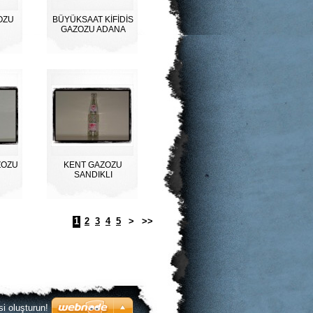
OZU
BÜYÜKSAAT KİFİDİS
GAZOZU ADANA
ZOZU
KENT GAZOZU
SANDIKLI
1
2
3
4
5
>
>>
si oluşturun!